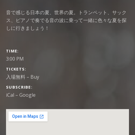
音で感じる日本の夏、世界の夏。トランペット、サック
ス、ピアノで奏でる音の波に乗って一緒に色々な夏を探
しに行きましょう！
GIG DETAILS
TIME
3:00 PM
TICKETS
入場無料
–
Buy
SUBSCRIBE
iCal
Google